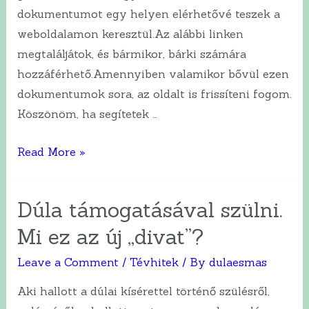
dokumentumot egy helyen elérhetővé teszek a
weboldalamon keresztül.Az alábbi linken
megtaláljátok, és bármikor, bárki számára
hozzáférhető.Amennyiben valamikor bővül ezen
dokumentumok sora, az oldalt is frissíteni fogom.
Köszönöm, ha segítetek …
Számomra
Read More »
kiemelkedően
fontos
Dúla támogatásával szülni.
dokumentumok
Mi ez az új „divat”?
Leave a Comment
/
Tévhitek
/ By
dulaesmas
Aki hallott a dúlai kísérettel történő szülésről,