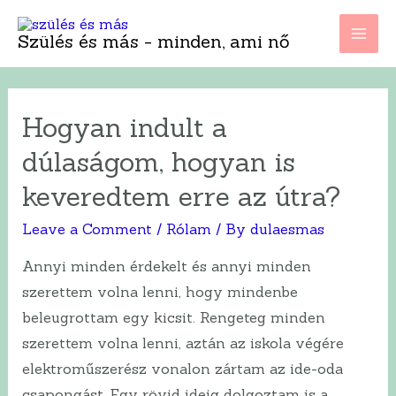
Skip
to
Szülés és más - minden, ami nő
Mai
content
Men
Hogyan indult a
dúlaságom, hogyan is
keveredtem erre az útra?
Leave a Comment
/
Rólam
/ By
dulaesmas
Annyi minden érdekelt és annyi minden
szerettem volna lenni, hogy mindenbe
beleugrottam egy kicsit. Rengeteg minden
szerettem volna lenni, aztán az iskola végére
elektroműszerész vonalon zártam az ide-oda
csapongást. Egy rövid ideig dolgoztam is a