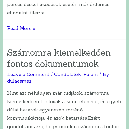
perces összehúzódások esetén már érdemes
elindulni, illetve …
„Mikor
Read More »
induljak
a
Számomra kiemelkedően
kórházba?”
fontos dokumentumok
Leave a Comment
/
Gondolatok
,
Rólam
/ By
dulaesmas
Mint azt néhányan már tudjátok, számomra
kiemelkedően fontosak a kompetencia-, és egyéb
dúlai határok egyenesen történő
kommunikációja, és azok betartása.Ezért
gondoltam arra, hogy minden számomra fontos