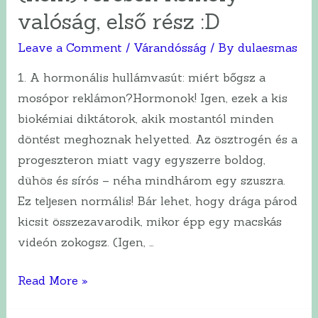
–
valóság, első rész :D
mégis
Leave a Comment
/
Várandósság
/ By
dulaesmas
kinek
higgyek?
1. A hormonális hullámvasút: miért bőgsz a
mosópor reklámon?Hormonok! Igen, ezek a kis
biokémiai diktátorok, akik mostantól minden
döntést meghoznak helyetted. Az ösztrogén és a
progeszteron miatt vagy egyszerre boldog,
dühös és sírós – néha mindhárom egy szuszra.
Ez teljesen normális! Bár lehet, hogy drága párod
kicsit összezavarodik, mikor épp egy macskás
videón zokogsz. (Igen, …
Tudomány
Read More »
a