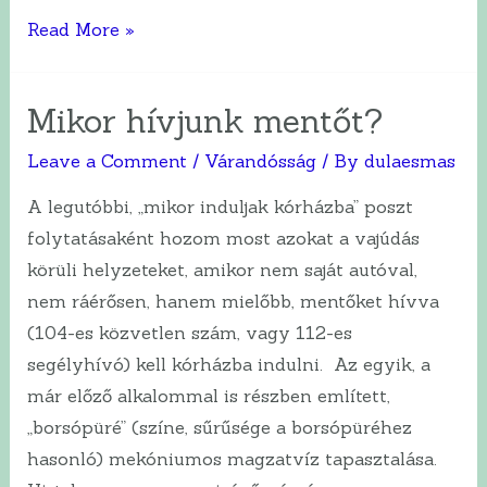
Kerdések
Read More »
első
babájukat
Mikor hívjunk mentőt?
váró
anyukáktól
Leave a Comment
/
Várandósság
/ By
dulaesmas
–
A legutóbbi, „mikor induljak kórházba” poszt
és
folytatásaként hozom most azokat a vajúdás
a
körüli helyzeteket, amikor nem saját autóval,
válaszaim
nem ráérősen, hanem mielőbb, mentőket hívva
😀
(104-es közvetlen szám, vagy 112-es
segélyhívó) kell kórházba indulni. Az egyik, a
már előző alkalommal is részben említett,
„borsópüré” (színe, sűrűsége a borsópüréhez
hasonló) mekóniumos magzatvíz tapasztalása.