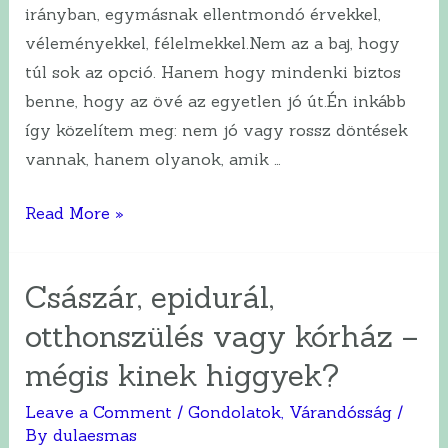
irányban, egymásnak ellentmondó érvekkel,
véleményekkel, félelmekkel.Nem az a baj, hogy
túl sok az opció. Hanem hogy mindenki biztos
benne, hogy az övé az egyetlen jó út.Én inkább
így közelítem meg: nem jó vagy rossz döntések
vannak, hanem olyanok, amik …
Hol
Read More »
szüljek,
és
Császár, epidurál,
honnan
otthonszülés vagy kórház –
tudjam,
melyik
mégis kinek higgyek?
lehetőség
Leave a Comment
/
Gondolatok
,
Várandósság
/
a
By
dulaesmas
legjobb