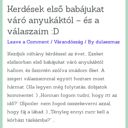
pocakban
Kerdések első babájukat
–
váró anyukáktól – és a
a
(nem)véresen
válaszaim :D
komoly
Leave a Comment
/
Várandósság
/ By
dulaesmas
valóság,
első
Kezdjük néhány kérdéssel az évet… Ezeket
rész
elsősorban első babájukat váró anyukáktól
😀
hallom, és őszintén szólva imádom őket. A
zsigeri válaszaimmal együtt hoztam most
hármat. (Ha legyen még folytatás, dobjatok
kommentet. ) „Honnan fogom tudni, hogy itt az
idő?” (Spoiler: nem fogod összekeverni azzal,
hogy fáj a lábad. ) „Tényleg ennyi cucc kell a
kórházi táskámba?” …