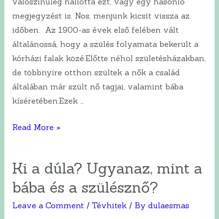
valószínűleg hallotta ezt, vagy egy hasonló
megjegyzést is. Nos, menjünk kicsit vissza az
időben. Az 1900-as évek első felében vált
általánossá, hogy a szülés folyamata bekerült a
kórházi falak közé.Előtte néhol születésházakban,
de többnyire otthon szültek a nők a család
általában már szült nő tagjai, valamint bába
kíséretében.Ezek …
Dúla
Read More »
támogatásával
szülni.
Ki a dúla? Ugyanaz, mint a
Mi
bába és a szülésznő?
ez
az
Leave a Comment
/
Tévhitek
/ By
dulaesmas
új