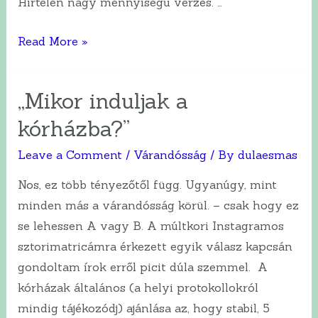
Hirtelen nagy mennyiségű vérzés. …
Mikor
Read More »
hívjunk
mentőt?
„Mikor induljak a
kórházba?”
Leave a Comment
/
Várandósság
/ By
dulaesmas
Nos, ez több tényezőtől függ. Ugyanúgy, mint
minden más a várandósság körül. – csak hogy ez
se lehessen A vagy B. A múltkori Instagramos
sztorimatricámra érkezett egyik válasz kapcsán
gondoltam írok erről picit dúla szemmel. A
kórházak általános (a helyi protokollokról
mindig tájékozódj) ajánlása az, hogy stabil, 5