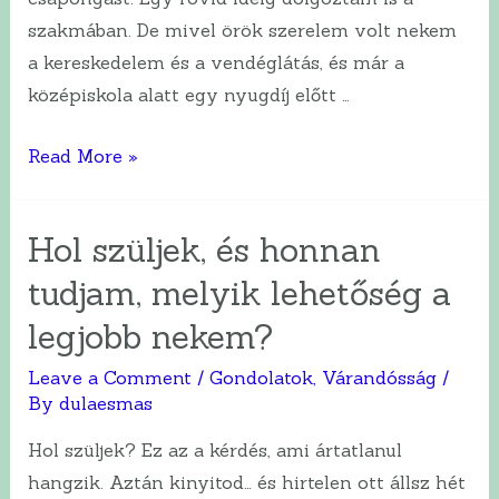
szakmában. De mivel örök szerelem volt nekem
a kereskedelem és a vendéglátás, és már a
középiskola alatt egy nyugdíj előtt …
Hogyan
Read More »
indult
a
Hol szüljek, és honnan
dúlaságom,
tudjam, melyik lehetőség a
hogyan
is
legjobb nekem?
keveredtem
Leave a Comment
/
Gondolatok
,
Várandósság
/
erre
By
dulaesmas
az
útra?
Hol szüljek? Ez az a kérdés, ami ártatlanul
hangzik. Aztán kinyitod… és hirtelen ott állsz hét