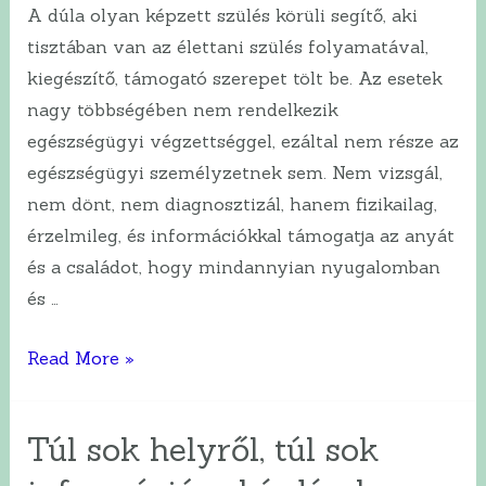
„divat”?
A dúla olyan képzett szülés körüli segítő, aki
tisztában van az élettani szülés folyamatával,
kiegészítő, támogató szerepet tölt be. Az esetek
nagy többségében nem rendelkezik
egészségügyi végzettséggel, ezáltal nem része az
egészségügyi személyzetnek sem. Nem vizsgál,
nem dönt, nem diagnosztizál, hanem fizikailag,
érzelmileg, és információkkal támogatja az anyát
és a családot, hogy mindannyian nyugalomban
és …
Ki
Read More »
a
dúla?
Túl sok helyről, túl sok
Ugyanaz,
mint