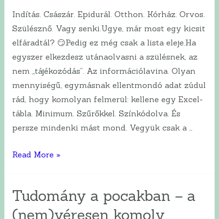
nekem?
Indítás. Császár. Epidurál. Otthon. Kórház. Orvos.
Szülésznő. Vagy senki.Ugye, már most egy kicsit
elfáradtál? 😏Pedig ez még csak a lista eleje.Ha
egyszer elkezdesz utánaolvasni a szülésnek, az
nem „tájékozódás”. Az információlavina. Olyan
mennyiségű, egymásnak ellentmondó adat zúdul
rád, hogy komolyan felmerül: kellene egy Excel-
tábla. Minimum. Szűrőkkel. Színkódolva. És
persze mindenki mást mond. Vegyük csak a …
Császár,
Read More »
epidurál,
otthonszülés
Tudomány a pocakban – a
vagy
(nem)véresen komoly
kórház