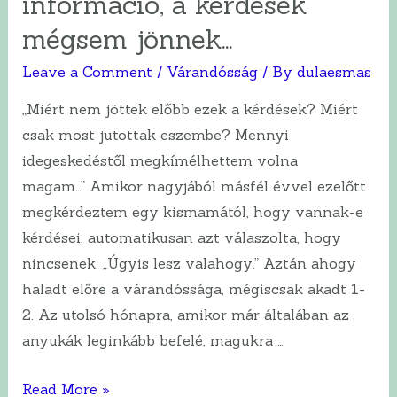
információ, a kérdések
a
mégsem jönnek…
bába
Leave a Comment
/
Várandósság
/ By
dulaesmas
és
a
„Miért nem jöttek előbb ezek a kérdések? Miért
szülésznő?
csak most jutottak eszembe? Mennyi
idegeskedéstől megkímélhettem volna
magam…” Amikor nagyjából másfél évvel ezelőtt
megkérdeztem egy kismamától, hogy vannak-e
kérdései, automatikusan azt válaszolta, hogy
nincsenek. „Úgyis lesz valahogy.” Aztán ahogy
haladt előre a várandóssága, mégiscsak akadt 1-
2. Az utolsó hónapra, amikor már általában az
anyukák leginkább befelé, magukra …
Túl
Read More »