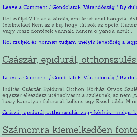
Leave a Comment
/
Gondolatok
,
Várandósság
/ By
dul
Hol szüljek? Ez az a kérdés, ami ártatlanul hangzik. A
félelmekkel.Nem az a baj, hogy túl sok az opció. Han
vagy rossz döntések vannak, hanem olyanok, amik …
Hol szüljek, és honnan tudjam, melyik lehetőség a leg
Császár, epidurál, otthonszül
Leave a Comment
/
Gondolatok
,
Várandósság
/ By
dul
Indítás. Császár. Epidurál. Otthon. Kórház. Orvos. Szül
egyszer elkezdesz utánaolvasni a szülésnek, az nem „
hogy komolyan felmerül: kellene egy Excel-tábla. Min
Császár, epidurál, otthonszülés vagy kórház – mégis 
Számomra kiemelkedően font