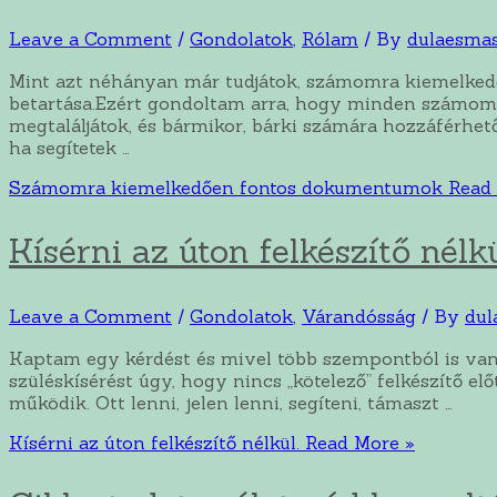
Leave a Comment
/
Gondolatok
,
Rólam
/ By
dulaesma
Mint azt néhányan már tudjátok, számomra kiemelkedő
betartása.Ezért gondoltam arra, hogy minden számomr
megtaláljátok, és bármikor, bárki számára hozzáférhe
ha segítetek …
Számomra kiemelkedően fontos dokumentumok
Read 
Kísérni az úton felkészítő nélkü
Leave a Comment
/
Gondolatok
,
Várandósság
/ By
dul
Kaptam egy kérdést és mivel több szempontból is van 
szüléskísérést úgy, hogy nincs „kötelező” felkészítő el
működik. Ott lenni, jelen lenni, segíteni, támaszt …
Kísérni az úton felkészítő nélkül.
Read More »