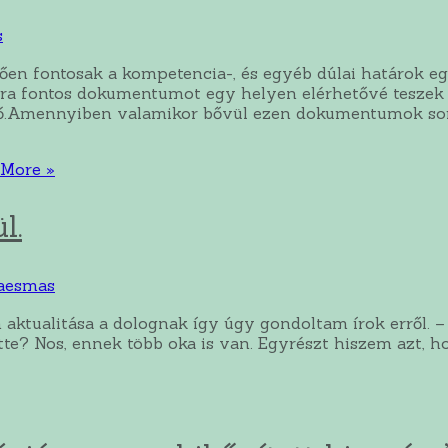
s
en fontosak a kompetencia-, és egyéb dúlai határok e
a fontos dokumentumot egy helyen elérhetővé teszek a
tő.Amennyiben valamikor bővül ezen dokumentumok sora,
More »
l.
aesmas
aktualitása a dolognak így úgy gondoltam írok erről. 
őtte? Nos, ennek több oka is van. Egyrészt hiszem azt, h