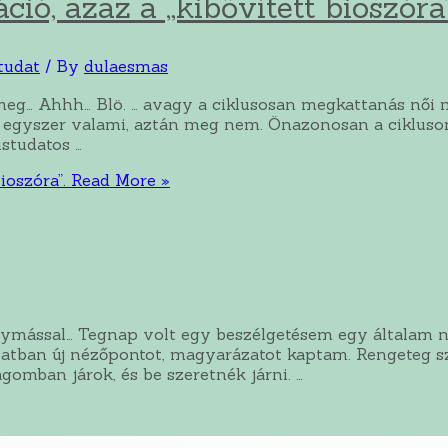
ió, azaz a „kibővített bioszóra”
tudat
/ By
dulaesmas
meg… Ahhh… Blö. … avagy a ciklusosan megkattanás női 
 egyszer valami, aztán meg nem. Önazonosan a cikluso
ustudatos …
ioszóra”.
Read More »
ymással… Tegnap volt egy beszélgetésem egy általam n
atban új nézőpontot, magyarázatot kaptam. Rengeteg szi
ágomban járok, és be szeretnék járni. …