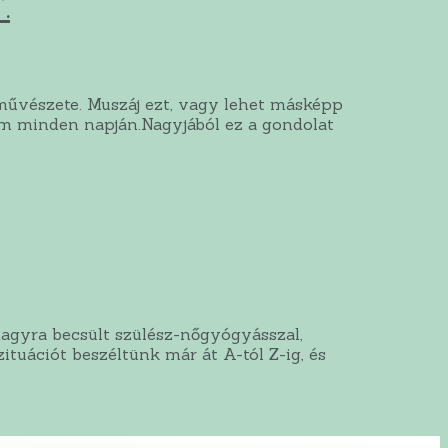
.
művészete. Muszáj ezt, vagy lehet másképp
m minden napján.Nagyjából ez a gondolat
agyra becsült szülész-nőgyógyásszal,
tuációt beszéltünk már át A-tól Z-ig, és