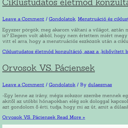
Ciklustudatos életmód konzultác
Leave a Comment
/
Gondolatok
,
Menstruáció és ciklus
Egyszer pörgök, meg akarom váltani a világot, aztán 
is? Elegem volt abból, hogy nem értettem miért megy
vitt el arra, hogy a menstruációs eszközök után a cikl
Ciklustudatos életmód konzultáció, azaz a „kibővített b
Orvosok VS. Páciensek
Leave a Comment
/
Gondolatok
/ By
dulaesmas
-Egy lenne az irány, mégis sokszor szembe mennek eg
akitől az utóbbi hónapokban elég sok dologgal kapcsol
azt gondolom ő érti, tudja, hogy mi az út, amit a dúlas
Orvosok VS. Páciensek
Read More »