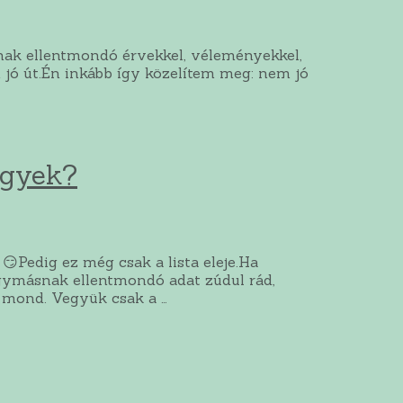
ásnak ellentmondó érvekkel, véleményekkel,
 jó út.Én inkább így közelítem meg: nem jó
ggyek?
😏Pedig ez még csak a lista eleje.Ha
egymásnak ellentmondó adat zúdul rád,
 mond. Vegyük csak a …