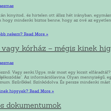
aesmas
ztán kinyitod… és hirtelen ott állsz hét irányban, egym
em hogy mindenki biztos benne, hogy az övé az egyetlen
jobb nekem?
Read More »
és vagy kórház – mégis kinek hi
aesmas
észnő. Vagy senki.Ugye, már most egy kicsit elfáradtál? 
tájékozódás”. Az információlavina. Olyan mennyiségű, 
imum. Szűrőkkel. Színkódolva. És persze mindenki mást
kinek higgyek?
Read More »
os dokumentumok