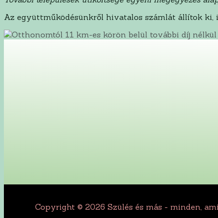
Az együttműködésünkről hivatalos számlát állítok ki, 
Copyright © 2026 Szülés és más - minden, ami