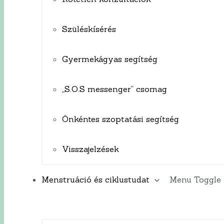
Szüléskísérés
Gyermekágyas segítség
„S.O.S messenger” csomag
Önkéntes szoptatási segítség
Visszajelzések
Menstruáció és ciklustudat
Menu Toggle