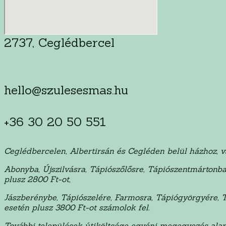
2737, Ceglédbercel
hello@szulesesmas.hu
+36 30 20 50 551
Ceglédbercelen, Albertirsán és Cegléden belül házhoz, 
Abonyba, Újszilvásra, Tápiószőlősre, Tápiószentmártonba
plusz 2800 Ft-ot,
Jászberénybe, Tápiószelére, Farmosra, Tápiógyörgyére, 
esetén plusz 3800 Ft-ot számolok fel.
További települések útiköltsége egyéni megegyezés alap