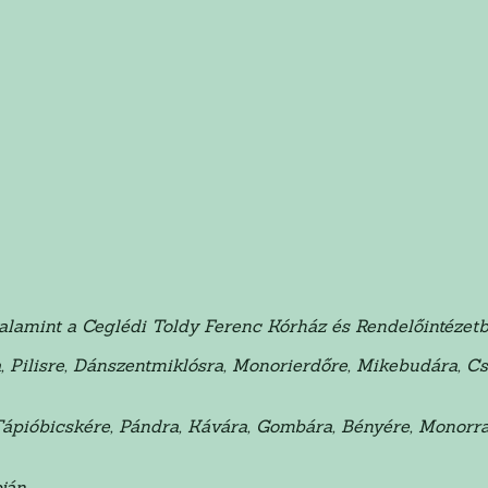
valamint a Ceglédi Toldy Ferenc Kórház és Rendelőintézet
, Pilisre, Dánszentmiklósra, Monorierdőre, Mikebudára, C
Tápióbicskére, Pándra, Kávára, Gombára, Bényére, Monorr
ján.