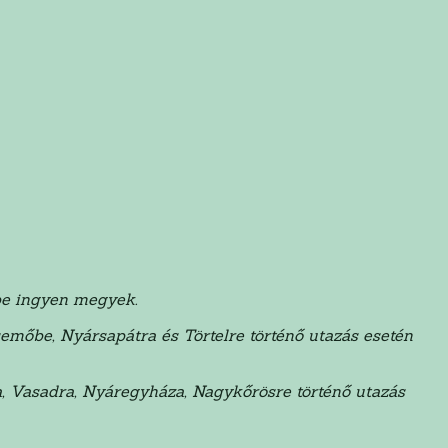
be ingyen megyek.
semőbe, Nyársapátra és Törtelre történő utazás esetén
a, Vasadra, Nyáregyháza, Nagykőrösre történő utazás