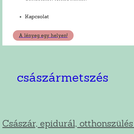
Kapcsolat
A lényeg egy helyen!
császármetszés
Császár, epidurál, otthonszül