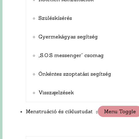
Szüléskísérés
Gyermekágyas segítség
„S.O.S messenger” csomag
Önkéntes szoptatási segítség
Visszajelzések
Menstruáció és ciklustudat
Menu Toggle