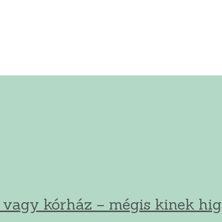
és vagy kórház – mégis kinek hi