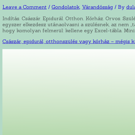
Leave a Comment
/
Gondolatok
,
Várandósság
/ By
dul
Indítás. Császár. Epidurál. Otthon. Kórház. Orvos. Szü
egyszer elkezdesz utánaolvasni a szülésnek, az nem „
hogy komolyan felmerül: kellene egy Excel-tábla. Min
Császár, epidurál, otthonszülés vagy kórház – mégis 