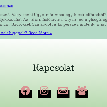
aesmas
lésznő. Vagy senki.Ugye, már most egy kicsit elfáradtál
tájékozódás”. Az információlavina. Olyan mennyiségű, 
imum. Szűrőkkel. Színkódolva. És persze mindenki mást
kinek higgyek?
Read More »
Kapcsolat