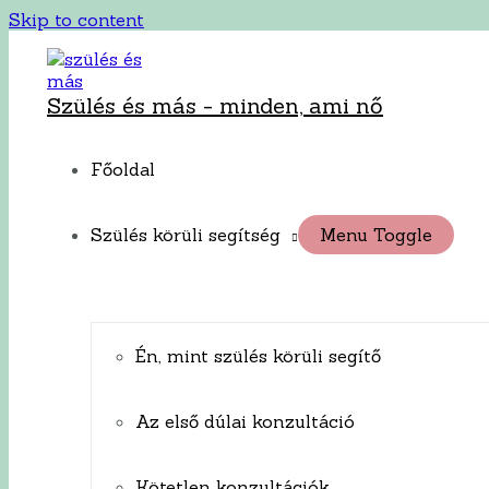
Skip to content
Szülés és más - minden, ami nő
Főoldal
Szülés körüli segítség
Menu Toggle
Én, mint szülés körüli segítő
Az első dúlai konzultáció
Kötetlen konzultációk